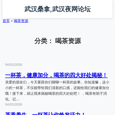
跳
武汉桑拿,武汉夜网论坛
转
到
主
首页
»
喝茶资源
要
内
容
分类：
喝茶资源
04/03/2026
一杯茶，健康加分，喝茶的四大好处揭秘！
亲爱的朋友们，今天要跟你们聊聊一杯茶的故事。你知道嘛，这小
小的一杯茶，不仅能带给我们清新的口感，还能给我们的健康加分
哦！接下来，就让我来揭秘喝茶的四大好处吧！ ，喝茶有助于消
化。记...
04/03/2026
茶香养生，一杯茶让你焕发活力！