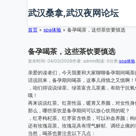
跳
武汉桑拿,武汉夜网论坛
转
到
主
首页
»
spa体验
»
备孕喝茶，这些茶饮要慎选
要
内
容
备孕喝茶，这些茶饮要慎选
发布时间: 04/03/2026
作者: admin
阅读: 0
分类:
spa体验
亲爱的读者们，今天我要和大家聊聊备孕期间喝茶
话说回来，备孕期间喝茶，这事儿得慎之又慎啊！
，咱们得说说绿茶。绿茶富含儿茶素，有助于抗氧
哦！
再来说说红茶。红茶性温，暖胃又养颜，对女性身
那么，哪些茶饮是备孕期间可以放心饮用的呢？
，红枣枸杞茶。红枣富含铁质，可以补血养颜；枸
还有玫瑰花茶。玫瑰花具有理气解郁、调经止痛的
当然，喝茶也要注意以下几点：